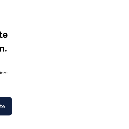
te
n.
icht
te