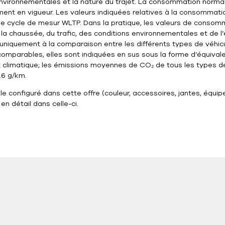
environnementales et la nature du trajet. La consommation normali
nt en vigueur. Les valeurs indiquées relatives à la consommatio
ans le cycle de mesur WLTP. Dans la pratique, les valeurs de cons
 la chaussée, du trafic, des conditions environnementales et de l
nt uniquement à la comparaison entre les différents types de véhi
t comparables, elles sont indiquées en sus sous la forme d’équiva
 climatique; les émissions moyennes de CO₂ de tous les types de
3.6 g/km.
cule configuré dans cette offre (couleur, accessoires, jantes, éq
 en détail dans celle-ci.