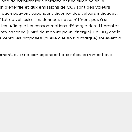
sée de carburant/d’électricité est calculée selon la
n d’énergie et aux émissions de CO₂ sont des valeurs
ommation peuvent cependant diverger des valeurs indiquées,
’état du véhicule. Les données ne se réfèrent pas à un
cules. Afin que les consommations d’énergie des différentes
lents essence (unité de mesure pour l’énergie). Le CO₂ est le
 véhicules proposés (quelle que soit la marque) s’élèvent à
uipement, etc.) ne correspondent pas nécessairement aux