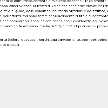
lizzato di carburante/corrente è misurato secondo il regolamento 7
ono valori svizzeri. Si tratta di valori che sono stati rilevati nell’a
stile di guida, delle condizioni del fondo stradale e del traffico, 
 dell’offerta, ma sono forniti esclusivamente a titolo di confronto 
 siano comparabili, sono indicati anche con il cosiddetto equivalent
limatico; le emissioni medie di CO₂ di tutti i tipi di veicoli propo
ferta (colore, accessori, cerchi, equipaggiamento, ecc.) potrebb
ferta stessa.