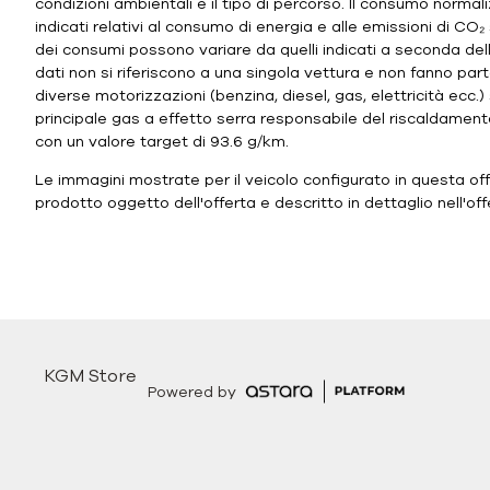
condizioni ambientali e il tipo di percorso. Il consumo norma
indicati relativi al consumo di energia e alle emissioni di CO₂ s
dei consumi possono variare da quelli indicati a seconda dello 
dati non si riferiscono a una singola vettura e non fanno parte
diverse motorizzazioni (benzina, diesel, gas, elettricità ecc.)
principale gas a effetto serra responsabile del riscaldamento c
con un valore target di 93.6 g/km.
Le immagini mostrate per il veicolo configurato in questa of
prodotto oggetto dell'offerta e descritto in dettaglio nell'of
KGM Store
Powered by