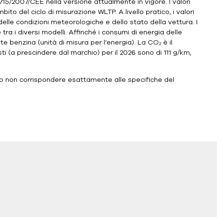
15/2007/CEE nella versione attualmente in vigore. I valori
mbito del ciclo di misurazione WLTP. A livello pratico, i valori
delle condizioni meteorologiche e dello stato della vettura. I
tra i diversi modelli. Affinché i consumi di energia delle
e benzina (unità di misura per l’energia). La CO₂ è il
sti (a prescindere dal marchio) per il 2026 sono di 111 g/km,
ero non corrispondere esattamente alle specifiche del