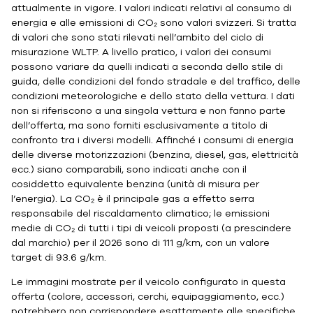
attualmente in vigore. I valori indicati relativi al consumo di
energia e alle emissioni di CO₂ sono valori svizzeri. Si tratta
di valori che sono stati rilevati nell’ambito del ciclo di
misurazione WLTP. A livello pratico, i valori dei consumi
possono variare da quelli indicati a seconda dello stile di
guida, delle condizioni del fondo stradale e del traffico, delle
condizioni meteorologiche e dello stato della vettura. I dati
non si riferiscono a una singola vettura e non fanno parte
dell’offerta, ma sono forniti esclusivamente a titolo di
confronto tra i diversi modelli. Affinché i consumi di energia
delle diverse motorizzazioni (benzina, diesel, gas, elettricità
ecc.) siano comparabili, sono indicati anche con il
cosiddetto equivalente benzina (unità di misura per
l’energia). La CO₂ è il principale gas a effetto serra
responsabile del riscaldamento climatico; le emissioni
medie di CO₂ di tutti i tipi di veicoli proposti (a prescindere
dal marchio) per il 2026 sono di 111 g/km, con un valore
target di 93.6 g/km.
Le immagini mostrate per il veicolo configurato in questa
offerta (colore, accessori, cerchi, equipaggiamento, ecc.)
potrebbero non corrispondere esattamente alle specifiche